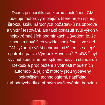
Dexos je specifikace, kterou společnost GM
uděluje motorovým olejům, které nejen splňují
širokou škálu náročných požadavků na oborové
a vnitřní testování, ale také dokazují svůj výkon v
nejextrémnějších podmínkách.Důvodem je, že
spousta novějších vozidel společnosti vozidel
GM vyžaduje větší ochranu, nižší emise a lepší
®
™
spotřebu paliva.Výrobek Havoline
ProDS
byl
vyvinut speciálně pro splnění nových standardů
Dexos2 a prodloužení životnosti moderních
automobilů, jejichž motory jsou vybaveny
pokročilými technologiemi, například
turbodmychadly a přímým vstřikováním benzínu.