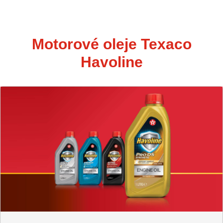
Motorové oleje Texaco
Havoline