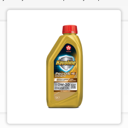
VARTECH
Texaco VARTECH
Seznámení s problematikou laku
Lak v kompresorech
Lak v turbínách