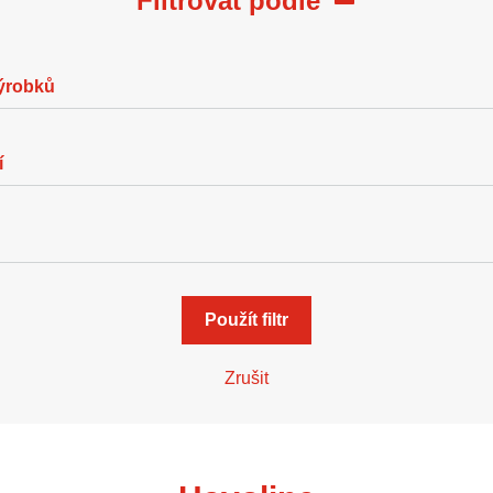
Filtrovat podle
výrobků
í
Použít filtr
Zrušit