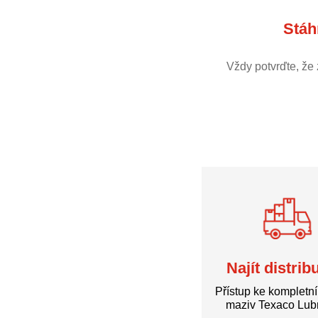
Stáh
Vždy potvrďte, že
Najít distrib
Přístup ke kompletn
maziv Texaco Lubr