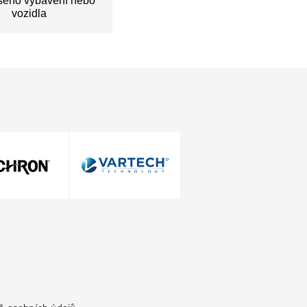
ašeho vybavení nebo
vozidla
Zůstaňme ve spojení