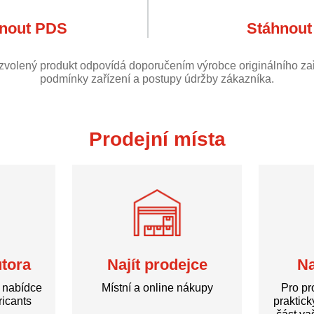
nout PDS
Stáhnou
 zvolený produkt odpovídá doporučením výrobce originálního zař
podmínky zařízení a postupy údržby zákazníka.
Prodejní místa
utora
Najít prodejce
Na
í nabídce
Místní a online nákupy
Pro pr
icants
praktic