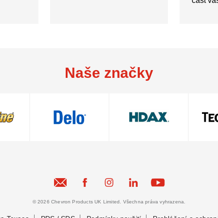
část v
Naše značky
© 2026 Chevron Products UK Limited. Všechna práva vyhrazena.