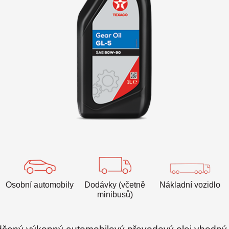
VARTECH
Texaco VARTECH
Seznámení s problematikou laku
Lak v kompresorech
Lak v turbínách
Osobní automobily
Dodávky (včetně
Nákladní vozidlo
minibusů)