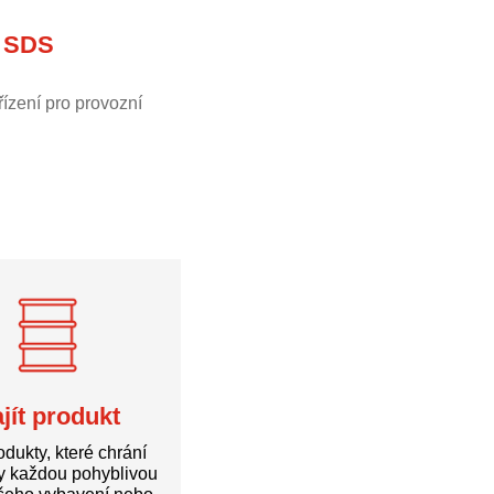
t SDS
ízení pro provozní
jít produkt
odukty, které chrání
ky každou pohyblivou