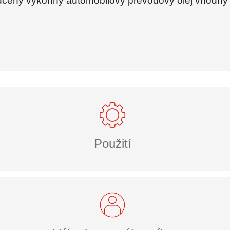
dčený výkonný automobilový převodový olej vhodný 
Použití