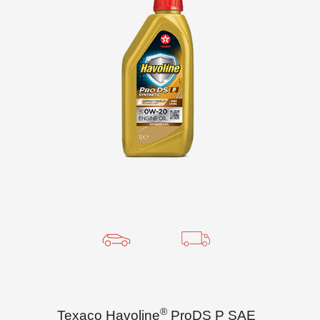
®
Texaco Havoline
ProDS P SAE